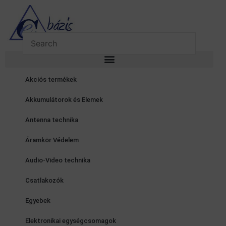
Skip
to
content
Akciós termékek
Akkumulátorok és Elemek
Antenna technika
Áramkör Védelem
Audio-Video technika
Csatlakozók
Egyebek
Elektronikai egységcsomagok