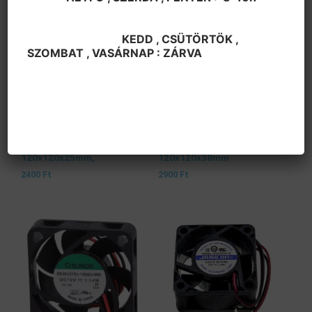
KEDD , CSÜTÖRTÖK ,
SZOMBAT , VASÁRNAP : ZÁRVA
Ventilátor
Ventilátor
Ventilátor 12VDC,
Ventilátor 12VDC,
120x120x25mm,
120x120x38mm
2400
Ft
2900
Ft