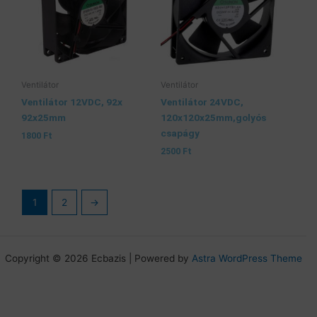
Ventilátor
Ventilátor
Ventilátor 12VDC, 92x
Ventilátor 24VDC,
92x25mm
120x120x25mm,golyós
csapágy
1800
Ft
2500
Ft
1
2
→
Copyright © 2026 Ecbazis | Powered by
Astra WordPress Theme