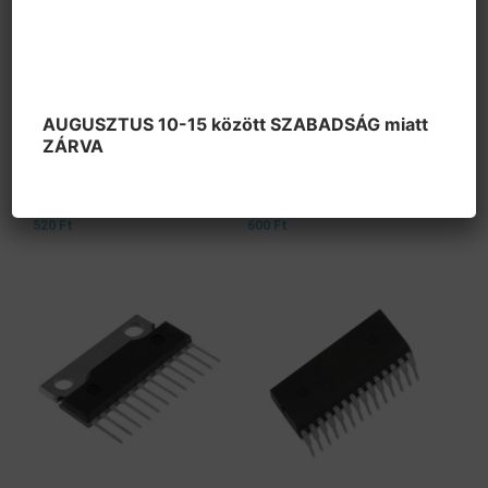
AUGUSZTUS 10-15 között SZABADSÁG miatt
ZÁRVA
Integrált áramkörök
Integrált áramkörök
AN 5515
AN 5521
520
Ft
600
Ft