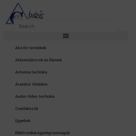
Skip
to
content
Akciós termékek
Akkumulátorok és Elemek
Antenna technika
Áramkör Védelem
Audio-Video technika
Csatlakozók
Egyebek
Elektronikai egységcsomagok