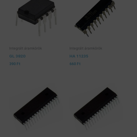
Integrált áramkörök
Integrált áramkörök
GL 3820
HA 11235
390
Ft
660
Ft