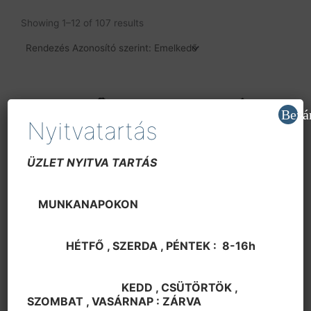
Showing 1–12 of 107 results
Bezá
Nyitvatartás
ÜZLET NYITVA TARTÁS
MUNKANAPOKON
Integrált áramkörök
Integrált áramkörök
AN 5026K
AN 5421
HÉTFŐ , SZERDA , PÉNTEK : 8-16h
950
Ft
960
Ft
KEDD , CSÜTÖRTÖK ,
SZOMBAT , VASÁRNAP : ZÁRVA