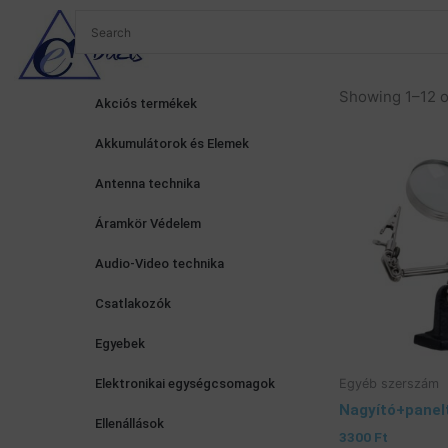
Skip
to
Ról
content
Showing 1–12 o
Akciós termékek
Akkumulátorok és Elemek
Antenna technika
Áramkör Védelem
Audio-Video technika
Csatlakozók
Egyebek
Egyéb szerszám
Elektronikai egységcsomagok
Nagyító+panel
Ellenállások
3300
Ft