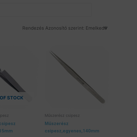
ások
Termékek
Cégünk Eladó
 OF STOCK
ipesz
Műszerész csipesz
csipesz
Műszerész
115mm
csipesz,egyenes,140mm