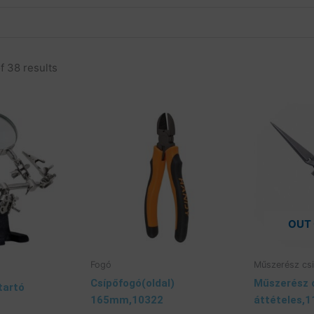
unk
Elérhetőség
Nyitvatartás
Aktualit
f 38 results
OUT
Fogó
Műszerész cs
Csípőfogó(oldal)
Műszerész 
tartó
165mm,10322
áttételes,