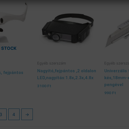
F STOCK
Egyéb szerszám
Egyéb szersz
Nagyító,fejpántos ,2 oldalon
Univerzális
, fejpántos
LED,nagyítás:1.8x,2.3x,4.8x
kés,18mm-e
pengével
3100
Ft
990
Ft
3
4
→