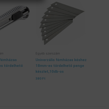
ám
Egyéb szerszám
 fémházas
Univerzális fémházas késhez
s tördelhető
18mm-es tördelhető penge
készlet,10db-os
380
Ft