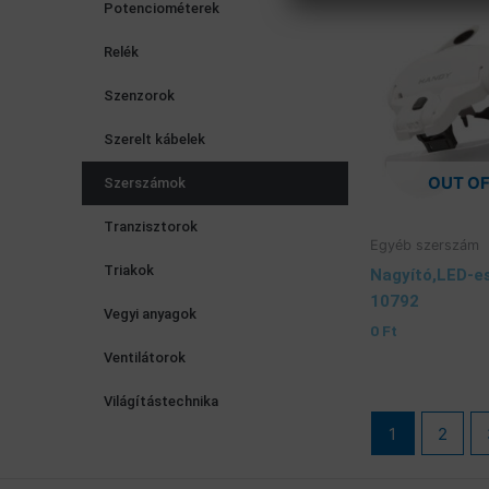
Potenciométerek
Relék
Szenzorok
Szerelt kábelek
OUT O
Szerszámok
Tranzisztorok
Egyéb szerszám
Triakok
Nagyító,LED-es
10792
Vegyi anyagok
0
Ft
Ventilátorok
Világítástechnika
1
2