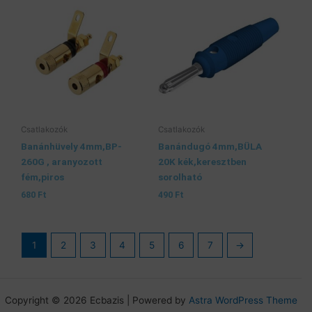
Csatlakozók
Csatlakozók
Banánhüvely 4mm,BP-
Banándugó 4mm,BÜLA
260G , aranyozott
20K kék,keresztben
fém,piros
sorolható
680
Ft
490
Ft
1
2
3
4
5
6
7
→
Copyright © 2026 Ecbazis | Powered by
Astra WordPress Theme