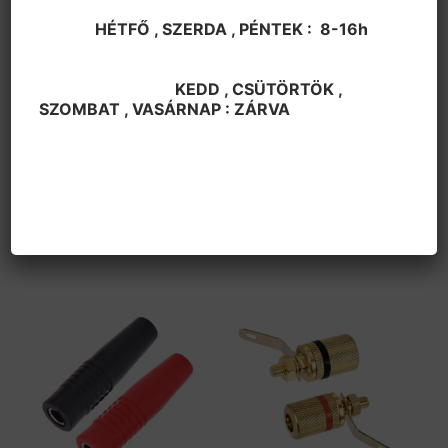
HÉTFŐ , SZERDA , PÉNTEK : 8-16h
KEDD , CSÜTÖRTÖK ,
SZOMBAT , VASÁRNAP : ZÁRVA
Csatlakozók
Csatlakozók
Krok.csipesz AK2B2540I
Banánhüvely 4mm,
piros
lengő,fekete
2600
Ft
270
Ft