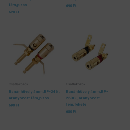
fém,piros
690
Ft
620
Ft
Csatlakozók
Csatlakozók
Banánhüvely 4mm,BP-246 ,
Banánhüvely 4mm,BP-
aranyozott fém,piros
260G , aranyozott
fém,fekete
690
Ft
680
Ft