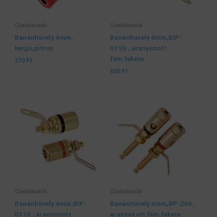
Csatlakozók
Csatlakozók
Banánhüvely 4mm,
Banánhüvely 4mm,BIP-
lengő,pitros
011G , aranyozott
fém,fekete
270
Ft
620
Ft
Csatlakozók
Csatlakozók
Banánhüvely 4mm,BIP-
Banánhüvely 4mm,BP-246 ,
011G , aranyozott
aranyozott fém,fekete