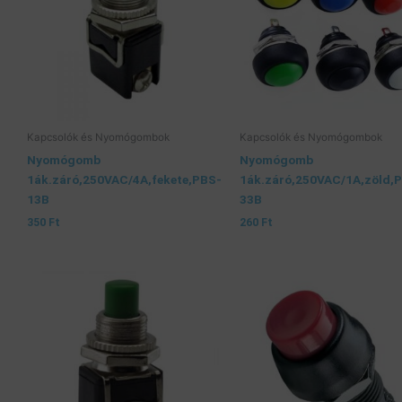
Kapcsolók és Nyomógombok
Kapcsolók és Nyomógombok
Nyomógomb
Nyomógomb
1ák.záró,250VAC/4A,fekete,PBS-
1ák.záró,250VAC/1A,zöld,
13B
33B
350
Ft
260
Ft