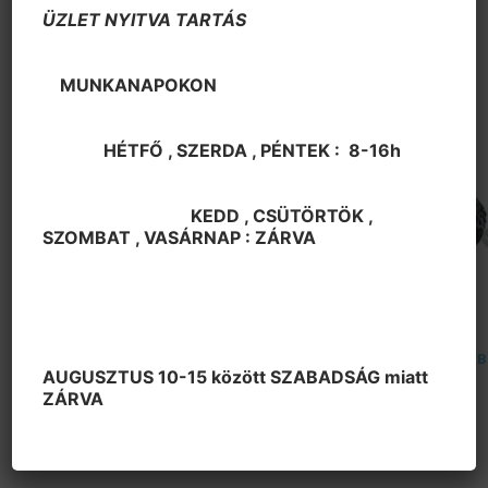
ÜZLET NYITVA TARTÁS
MUNKANAPOKON
HÉTFŐ , SZERDA , PÉNTEK : 8-16h
KEDD , CSÜTÖRTÖK ,
SZOMBAT , VASÁRNAP : ZÁRVA
Kapcsolók és Nyomógombok
Kapcsolók és Nyomógombok
Nyomógomb
Nyomógomb 1ák.záró,
1ák.záró,250VAC/1A,kék,PBS-
250VAC/1A,fekete,PBS-11B
AUGUSZTUS 10-15 között SZABADSÁG miatt
33B
180
Ft
ZÁRVA
260
Ft