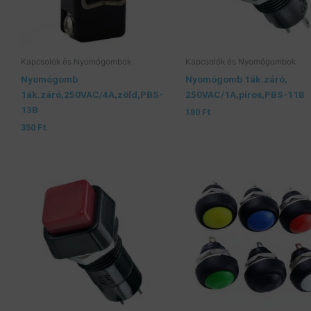
Kapcsolók és Nyomógombok
Kapcsolók és Nyomógombok
Nyomógomb
Nyomógomb 1ák.záró,
1ák.záró,250VAC/4A,zöld,PBS-
250VAC/1A,piros,PBS-11B
13B
180
Ft
350
Ft