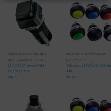
Kapcsolók és Nyomógombok
Kapcsolók és Nyomógombok
Nyomógomb 1ák.záró,
Nyomógomb
250VAC/1A,fekete,PBS-
1ák.záró,250VAC/1A,fekete
12B,szögletes
33B
240
Ft
260
Ft