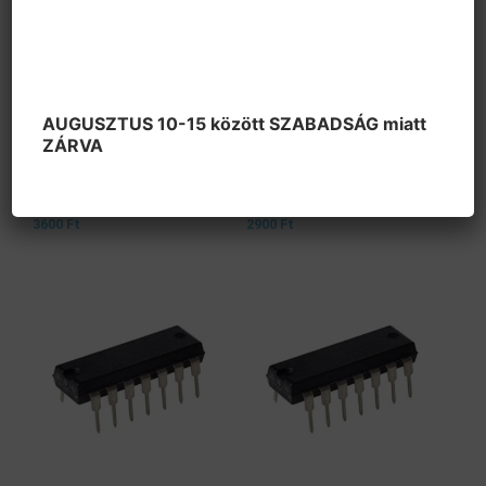
AUGUSZTUS 10-15 között SZABADSÁG miatt
ZÁRVA
Egyéb Integrált áramkör
Egyéb Integrált áramkör
AD 581JH
AD 582KD
3600
Ft
2900
Ft