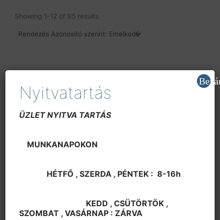
Showing 1–12 of 95 results
Bezá
Nyitvatartás
ÜZLET NYITVA TARTÁS
MUNKANAPOKON
Egyéb Integrált áramkör
Egyéb Integrált áramkör
AD 5203ARU10,SMD Reel
AD 5203ARU10,SMD Tube
HÉTFŐ , SZERDA , PÉNTEK : 8-16h
1200
Ft
1200
Ft
KEDD , CSÜTÖRTÖK ,
SZOMBAT , VASÁRNAP : ZÁRVA