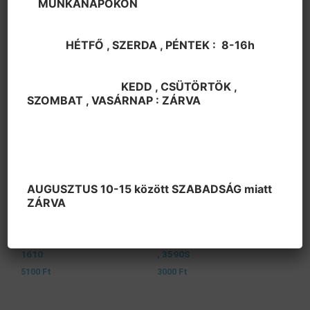
MUNKANAPOKON
Showing all 7 results
HÉTFŐ , SZERDA , PÉNTEK : 8-16h
KEDD , CSÜTÖRTÖK ,
SZOMBAT , VASÁRNAP : ZÁRVA
AUGUSZTUS 10-15 között SZABADSÁG miatt
ZÁRVA
Helikális tengelyes
Helikális tengelyes
potencióméter
potencióméter
Helipot 1 ford., 10 kOhm ,
Helipot 10 ford., 100 kOhm
1610
, 3590S
5100
Ft
3000
Ft