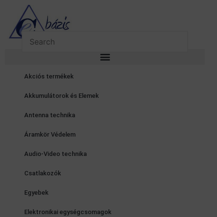
Skip
to
content
Akciós termékek
Akkumulátorok és Elemek
Antenna technika
Áramkör Védelem
Audio-Video technika
Csatlakozók
Egyebek
Elektronikai egységcsomagok