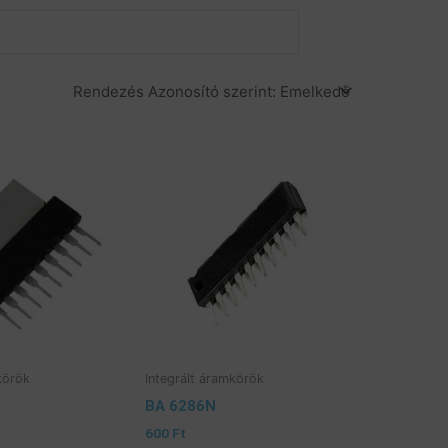
ások
Termékek
Cégünk Eladó
körök
Integrált áramkörök
BA 6286N
600
Ft