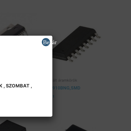
Bezár
KON
: 8-16h
körök
Integrált áramkörök
BAT ,
HV 9910BNG,SMD
920
Ft