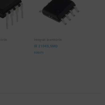
körök
Integrált áramkörök
IR 2104S,SMD
500
Ft