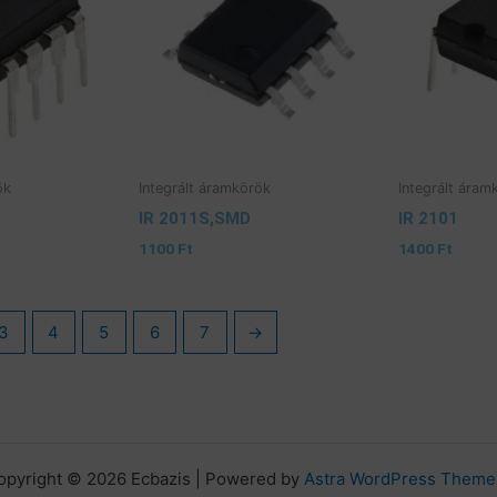
ök
Integrált áramkörök
Integrált áram
IR 2011S,SMD
IR 2101
1100
Ft
1400
Ft
3
4
5
6
7
→
opyright © 2026 Ecbazis | Powered by
Astra WordPress Theme