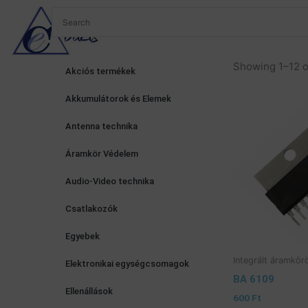
Skip
to
Ról
content
Showing 1–12 o
Akciós termékek
Akkumulátorok és Elemek
Antenna technika
Áramkör Védelem
Audio-Video technika
Csatlakozók
Egyebek
Integrált áramkör
Elektronikai egységcsomagok
BA 6109
Ellenállások
600
Ft