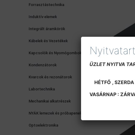
Forrasztástechnika
Induktív elemek
Integrált áramkörök
Kábelek és Vezetékek
Nyitvatar
Kapcsolók és Nyomógombok
ÜZLET NYITVA TA
Kondenzátorok
MU
Kvarcok és rezonátorok
HÉTFŐ 
Integrált áramkör
KEDD 
Labortechnika
BP 2858F
VASÁRNAP : ZÁRV
850
Ft
Mechanikai alkatrészek
NYÁK lemezek és próbapenelek
Optoelektronika