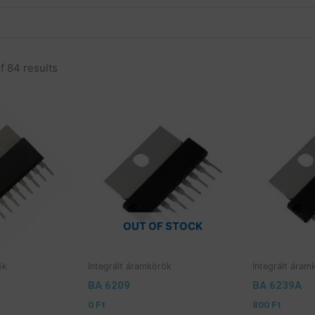
unk
Elérhetőség
Nyitvatartás
Aktualit
f 84 results
OUT OF STOCK
ök
Integrált áramkörök
Integrált áram
BA 6209
BA 6239A
0
Ft
800
Ft