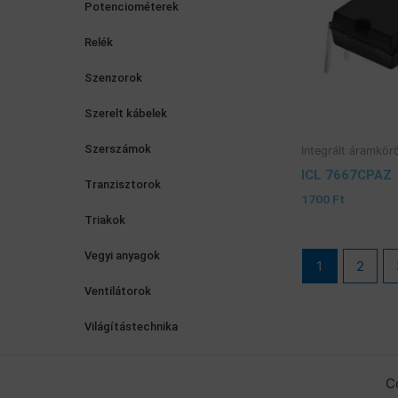
Potenciométerek
Relék
Szenzorok
Szerelt kábelek
Szerszámok
Integrált áramkör
ICL 7667CPAZ
Tranzisztorok
1700
Ft
Triakok
Vegyi anyagok
1
2
Ventilátorok
Világítástechnika
C