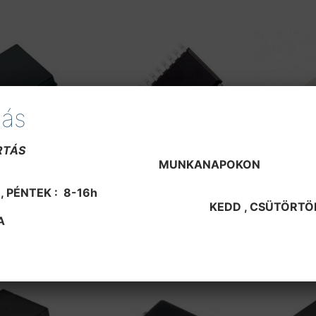
tás
RTÁS
NKANAPO
, SZERDA , PÉNTEK 
ök
Integrált áramkörök
Integrált áram
, CSÜTÖRTÖK , SZOM
BTS 771G,SMD
HA 13408
A
670
Ft
1500
Ft