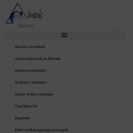
Skip
to
content
Akciós termékek
Akkumulátorok és Elemek
Antenna technika
Áramkör Védelem
Audio-Video technika
Csatlakozók
Egyebek
Elektronikai egységcsomagok