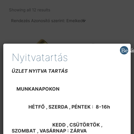
Showing all 12 results
Bezá
Nyitvatartás
ÜZLET NYITVA TARTÁS
MUNKANAPOKON
Kvarc
Kvarc
Kvarc 1,0 kHz,DQXO-3
Kvarc 16,000 MHz,
HC49US
HÉTFŐ , SZERDA , PÉNTEK : 8-16h
870
Ft
150
Ft
KEDD , CSÜTÖRTÖK ,
SZOMBAT , VASÁRNAP : ZÁRVA