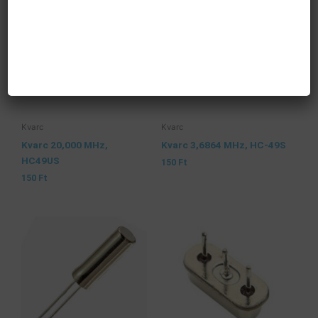
Kvarc
Kvarc
Kvarc 20,000 MHz,
Kvarc 3,6864 MHz, HC-49S
HC49US
150
Ft
150
Ft