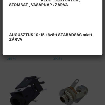
SZOMBAT , VASÁRNAP : ZÁRVA
AUGUSZTUS 10-15 között SZABADSÁG miatt
ZÁRVA
Audio-Video Jack Csatlakozó
Audio-Video Jack Csatlakozó
Jack dugó 3,5 mm 4-es
Jack dugó 3,5 mm 4-es
osztású,műa.
osztású,aranyozott fém
210
Ft
390
Ft