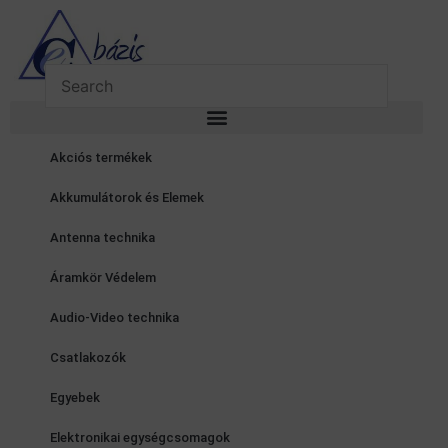
Skip
to
content
Akciós termékek
Akkumulátorok és Elemek
Antenna technika
Áramkör Védelem
Audio-Video technika
Csatlakozók
Egyebek
Elektronikai egységcsomagok