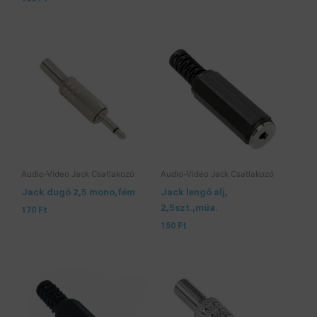
Audio-Video Jack Csatlakozó
Audio-Video Jack Csatlakozó
Jack dugó 2,5 mono,fém
Jack lengő alj,
2,5szt.,műa.
170
Ft
150
Ft