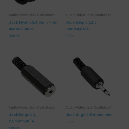
Audio-Video Jack Csatlakozó
Audio-Video Jack Csatlakozó
Jack Nyák alj,3,5mm 4-es
Jack beép alj,2,5
osztású,müa.
monó,nyitott
380
Ft
80
Ft
Audio-Video Jack Csatlakozó
Audio-Video Jack Csatlakozó
Jack lengő alj,
Jack dugó 2,5 mono,műa.
2,5mono,műa.
90
Ft
180
Ft