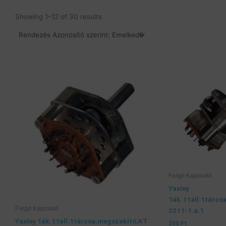
Showing 1–12 of 30 results
Forgó Kapcsoló
Yaxley
1ák.11áll.1tárcs
Forgó Kapcsoló
2211-1.a.1
Yaxley 1ák.11áll.1tárcsa,megszakító,KT
350
Ft