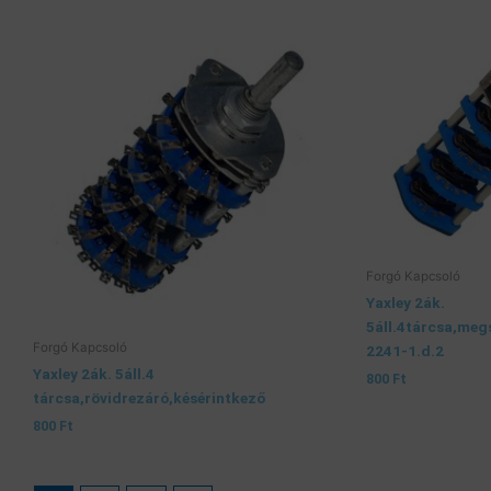
Forgó Kapcsoló
Yaxley 2ák.
5áll.4tárcsa,meg
Forgó Kapcsoló
2241-1.d.2
Yaxley 2ák. 5áll.4
800
Ft
tárcsa,rövidrezáró,késérintkező
800
Ft