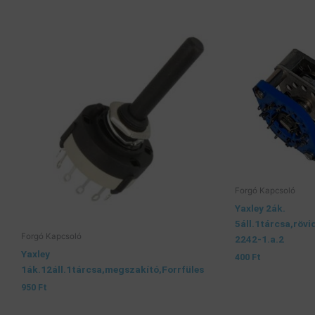
Forgó Kapcsoló
Yaxley 2ák.
5áll.1tárcsa,röv
Forgó Kapcsoló
2242-1.a.2
Yaxley
400
Ft
1ák.12áll.1tárcsa,megszakító,Forrfüles
950
Ft