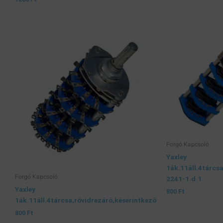
Forgó Kapcsoló
Yaxley
1ák.11áll.4tárcs
Forgó Kapcsoló
2241-1.d.1
Yaxley
800
Ft
1ák.11áll.4tárcsa,rövidrezáró,késérintkező
800
Ft