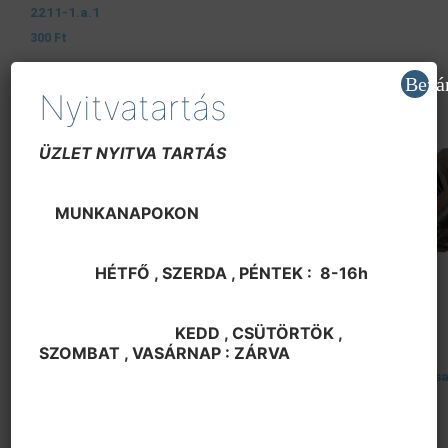
2211-1.a.1
300
Ft
Bezá
Nyitvatartás
ÜZLET NYITVA TARTÁS
MUNKANAPOKON
HÉTFŐ , SZERDA , PÉNTEK : 8-16h
Forgó Kapcsoló
KEDD , CSÜTÖRTÖK ,
SZOMBAT , VASÁRNAP : ZÁRVA
Yaxley
1ák.11áll.2tárcs
Forgó Kapcsoló
2211-1.b.1
Yaxley 1ák.11áll.1tárcsa,rövidrezáró,KT
450
Ft
2212-1.a.1