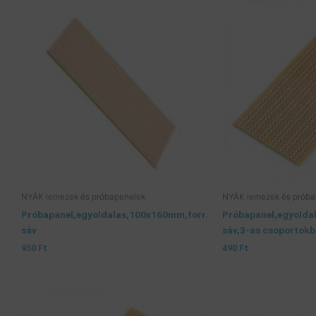
NYÁK lemezek és próbapenelek
NYÁK lemezek és próba
Próbapanel,egyoldalas,100x160mm,forr.
Próbapanel,egyolda
sáv
sáv,3-as csoportok
950
Ft
490
Ft