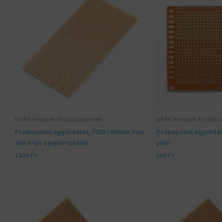
NYÁK lemezek és próbapenelek
NYÁK lemezek és próba
Próbapanel,egyoldalas,100x160mm,forr.
Próbapanel,egyolda
sáv,3-as csoportokban
pont
1300
Ft
290
Ft