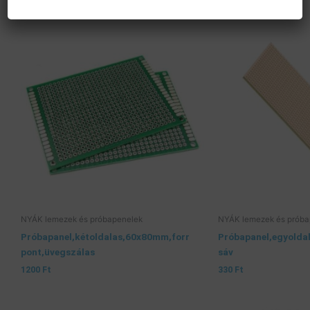
NYÁK lemezek és próbapenelek
NYÁK lemezek és próba
Próbapanel,kétoldalas,60x80mm,forr
Próbapanel,egyolda
pont,üvegszálas
sáv
1200
Ft
330
Ft