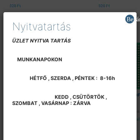
320
Ft
520
Ft
Bezá
Nyitvatartás
ÜZLET NYITVA TARTÁS
MUNKANAPOKON
HÉTFŐ , SZERDA , PÉNTEK : 8-16h
OUT OF STOCK
OUT OF
KEDD , CSÜTÖRTÖK ,
SZOMBAT , VASÁRNAP : ZÁRVA
NYÁK lemezek és próbapenelek
NYÁK lemezek és próba
Próbapanel,egyoldalas,50x70mm,forr.
Próbapanel,kétolda
pont
pont,üvegszálas
0
Ft
0
Ft