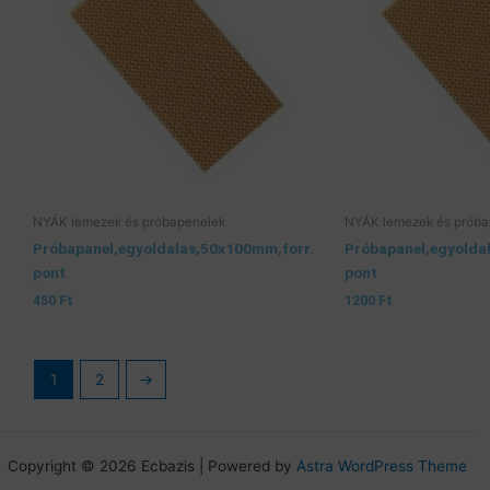
NYÁK lemezek és próbapenelek
NYÁK lemezek és próba
Próbapanel,egyoldalas,50x100mm,forr.
Próbapanel,egyolda
pont
pont
450
Ft
1200
Ft
1
2
→
Copyright © 2026 Ecbazis | Powered by
Astra WordPress Theme