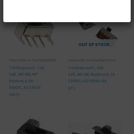
OUT OF STOCK
Kapcsolók és Nyomógombok
Kapcsolók és Nyomógombok
Tolókapcsoló ,1ák.
Tolókapcsoló ,1ák.
2áll.,BE-BE,90⁰
2áll.,BE-BE,Nyákos,0,1A
Nyákos,0,3A
12VDC,SS12F44-G5
50VDC,SS12F23
0
Ft
150
Ft