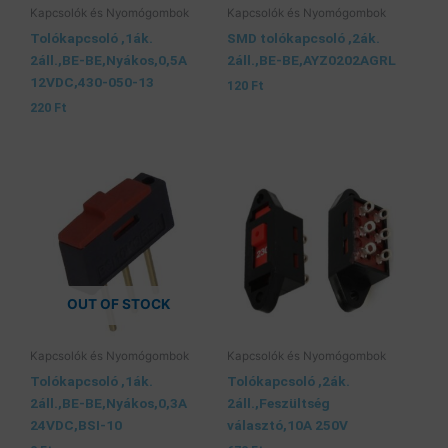
Kapcsolók és Nyomógombok
Kapcsolók és Nyomógombok
Tolókapcsoló ,1ák.
SMD tolókapcsoló ,2ák.
2áll.,BE-BE,Nyákos,0,5A
2áll.,BE-BE,AYZ0202AGRL
12VDC,430-050-13
120
Ft
220
Ft
OUT OF STOCK
Kapcsolók és Nyomógombok
Kapcsolók és Nyomógombok
Tolókapcsoló ,1ák.
Tolókapcsoló ,2ák.
2áll.,BE-BE,Nyákos,0,3A
2áll.,Feszültség
24VDC,BSI-10
választó,10A 250V