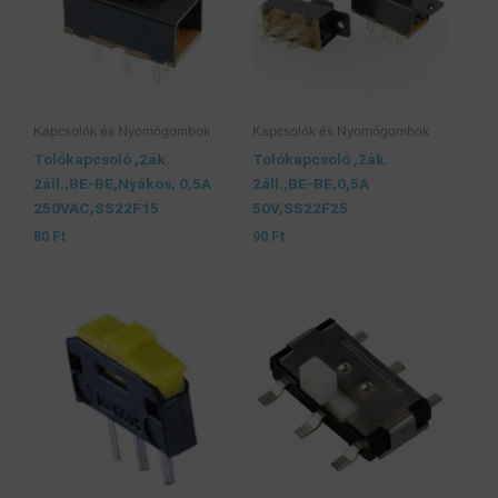
Kapcsolók és Nyomógombok
Kapcsolók és Nyomógombok
Tolókapcsoló ,2ák.
Tolókapcsoló ,2ák.
2áll.,BE-BE,Nyákos, 0,5A
2áll.,BE-BE,0,5A
250VAC,SS22F15
50V,SS22F25
80
Ft
90
Ft