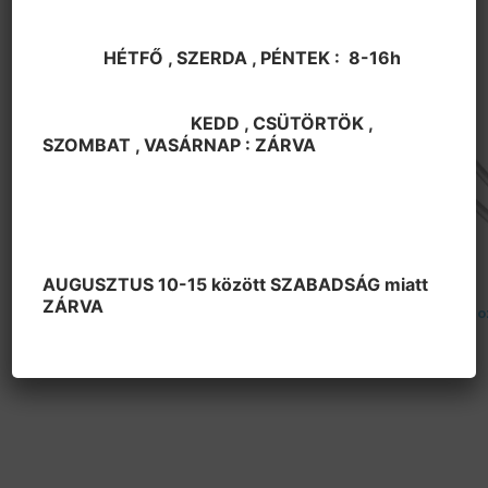
HÉTFŐ , SZERDA , PÉNTEK : 8-16h
KEDD , CSÜTÖRTÖK ,
SZOMBAT , VASÁRNAP : ZÁRVA
OUT OF STOCK
AUGUSZTUS 10-15 között SZABADSÁG miatt
Egyéb pákahegy
Egyéb pákahegy
ZÁRVA
Pákahegy pisztolypákához
Pákahegy pisztolypákáho
0
Ft
120
Ft