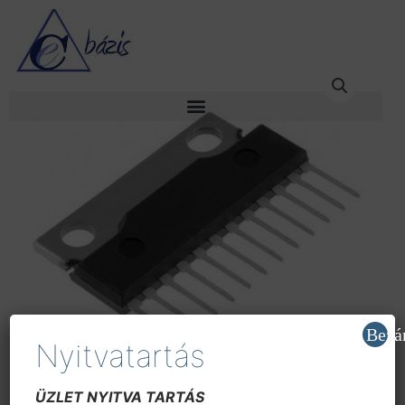
Skip
to
content
Bezá
Nyitvatartás
ÜZLET NYITVA TARTÁS