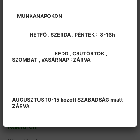
MUNKANAPOKON
Home
/
Integrált áramkörök
/
Audio erősítő
/ AN 7163
HÉTFŐ , SZERDA , PÉNTEK : 8-16h
AN 7163
KEDD , CSÜTÖRTÖK ,
820
Ft
SZOMBAT , VASÁRNAP : ZÁRVA
Termék Azonosító
AN7163
Kategóriák
Audio erősítő
,
Integrált áramkörök
BTL 17W Audio Power Amplifier
AUGUSZTUS 10-15 között SZABADSÁG miatt
ZÁRVA
Gyártó:
Raktáron